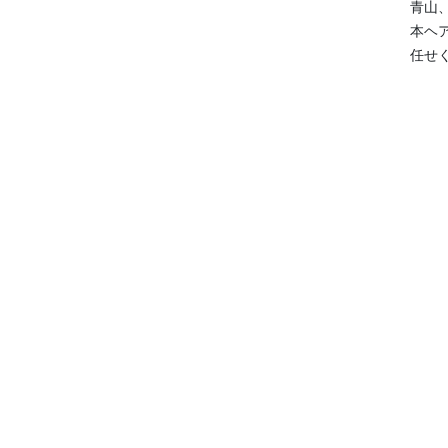
青山
本ヘ
任せ