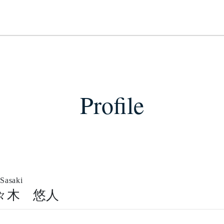
Profile
 Sasaki
々木 悠人